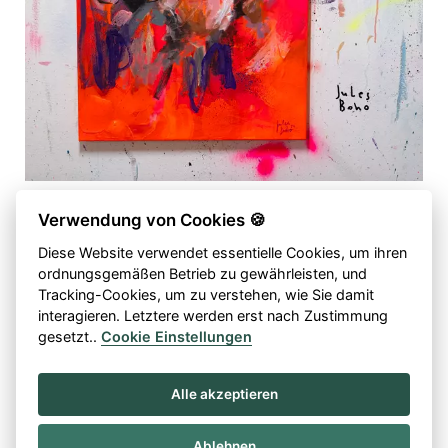
Verwendung von Cookies 🍪
Monkey
Diese Website verwendet essentielle Cookies, um ihren
ordnungsgemäßen Betrieb zu gewährleisten, und
50 x 70 cm mixed media on canvas, 2024
Tracking-Cookies, um zu verstehen, wie Sie damit
interagieren. Letztere werden erst nach Zustimmung
gesetzt..
Cookie Einstellungen
Alle akzeptieren
Instagram
Linzer Tattooatelier
Privacy
Ablehnen