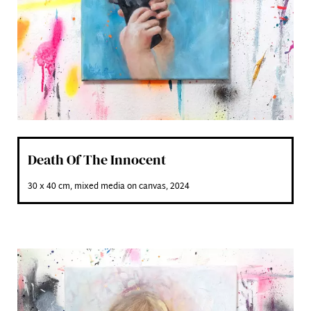
Name
*
E-mail
*
Phone number
*
Death Of The Innocent
30 x 40 cm, mixed media on canvas, 2024
Address
*
ZIP
*
City
*